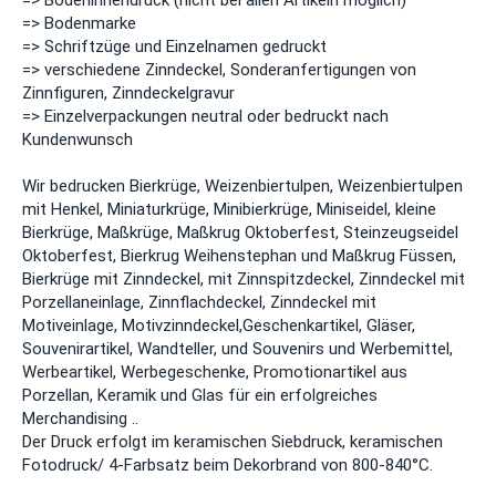
=> Bodeninnendruck (nicht bei allen Artikeln möglich)
=> Bodenmarke
=> Schriftzüge und Einzelnamen gedruckt
=> verschiedene Zinndeckel, Sonderanfertigungen von
Zinnfiguren, Zinndeckelgravur
=> Einzelverpackungen neutral oder bedruckt nach
Kundenwunsch
Wir bedrucken Bierkrüge, Weizenbiertulpen, Weizenbiertulpen
mit Henkel, Miniaturkrüge, Minibierkrüge, Miniseidel, kleine
Bierkrüge, Maßkrüge, Maßkrug Oktoberfest, Steinzeugseidel
Oktoberfest, Bierkrug Weihenstephan und Maßkrug Füssen,
Bierkrüge mit Zinndeckel, mit Zinnspitzdeckel, Zinndeckel mit
Porzellaneinlage, Zinnflachdeckel, Zinndeckel mit
Motiveinlage, Motivzinndeckel,Geschenkartikel, Gläser,
Souvenirartikel, Wandteller, und Souvenirs und Werbemittel,
Werbeartikel, Werbegeschenke, Promotionartikel aus
Porzellan, Keramik und Glas für ein erfolgreiches
Merchandising ..
Der Druck erfolgt im keramischen Siebdruck, keramischen
Fotodruck/ 4-Farbsatz beim Dekorbrand von 800-840°C.