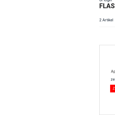
or login
FLAS
2 Artikel
A
ze
Z