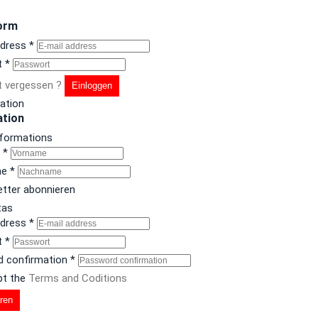
orm
ddress
*
t
*
 vergessen ?
Einloggen
ration
ation
nformations
e
*
me
*
tter abonnieren
tas
ddress
*
t
*
 confirmation
*
pt the
Terms and Coditions
eren