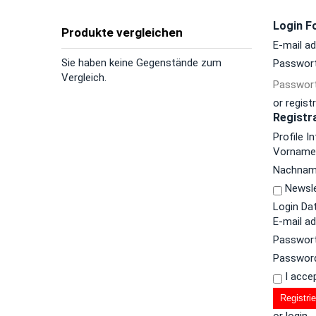
Login F
Produkte vergleichen
E-mail a
Sie haben keine Gegenstände zum
Passwor
Vergleich.
Passwort
or regist
Registr
Profile I
Vornam
Nachna
Newsle
Login Da
E-mail a
Passwor
Password
I acce
Registri