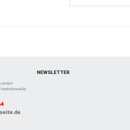
NEWSLETTER
en GmbH
 Friedrichswalde
64
seite.de