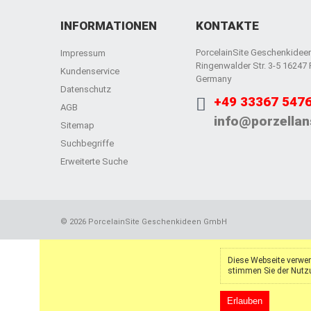
INFORMATIONEN
KONTAKTE
PorcelainSite Geschenkide
Impressum
Ringenwalder Str. 3-5 16247
Kundenservice
Germany
Datenschutz
+49 33367 547
AGB
info@porzellan
Sitemap
Suchbegriffe
Erweiterte Suche
©
2026 PorcelainSite Geschenkideen GmbH
Diese Webseite verwen
stimmen Sie der Nutz
Erlauben