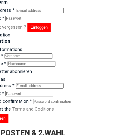
orm
ddress
*
t
*
 vergessen ?
Einloggen
ration
ation
nformations
e
*
me
*
tter abonnieren
tas
ddress
*
t
*
 confirmation
*
pt the
Terms and Coditions
eren
POSTEN & 2.WAHL