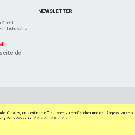
NEWSLETTER
en GmbH
 Friedrichswalde
64
seite.de
det Cookies, um bestimmte Funktionen zu ermöglichen und das Angebot zu verbess
ung von Cookies zu.
Weitere Informationen
.