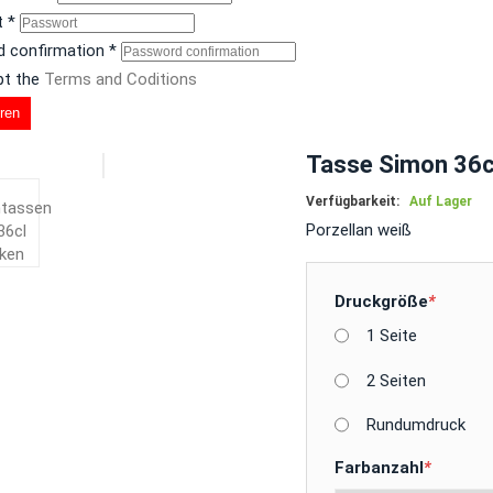
t
*
 confirmation
*
pt the
Terms and Coditions
eren
Tasse Simon 36c
Verfügbarkeit:
Auf Lager
Porzellan weiß
Druckgröße
*
1 Seite
2 Seiten
Rundumdruck
Farbanzahl
*