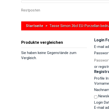
Restposten
Startseite
>
Tasse Simon 36cl EU-Porzellan bedr
Login F
Produkte vergleichen
E-mail a
Sie haben keine Gegenstände zum
Passwor
Vergleich.
Passwort
or regist
Registr
Profile I
Vornam
Nachna
Newsle
Login Da
E-mail a