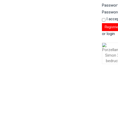
Passwor
Password
I acce
Registri
or login