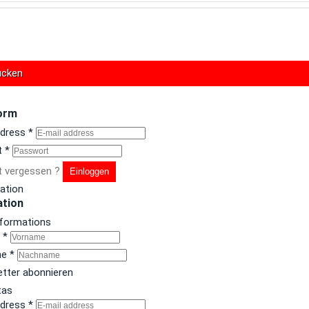
ucken
orm
ddress
*
t
*
 vergessen ?
Einloggen
ration
ation
nformations
e
*
me
*
tter abonnieren
tas
ddress
*