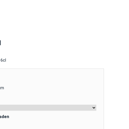
l
6cl
mm
laden