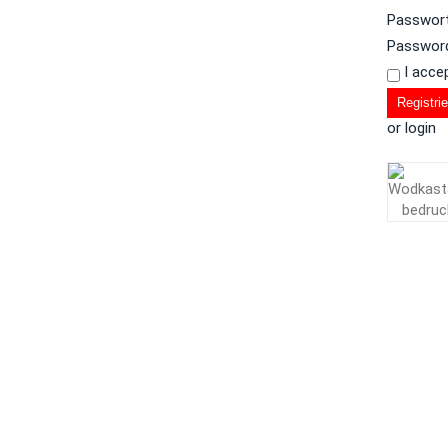
Passwor
Password
I acce
Registri
or login