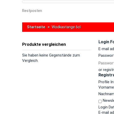
Restposten
Startseite
>
Wodkastange 6cl
Login F
Produkte vergleichen
E-mail a
Sie haben keine Gegenstände zum
Passwor
Vergleich.
Passwort
or regist
Registr
Profile I
Vornam
Nachna
Newsle
Login Da
E-mail a