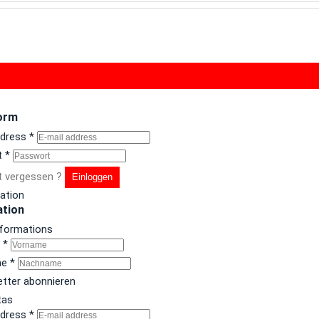
orm
ddress
*
t
*
 vergessen ?
Einloggen
ration
ation
nformations
e
*
me
*
tter abonnieren
tas
ddress
*