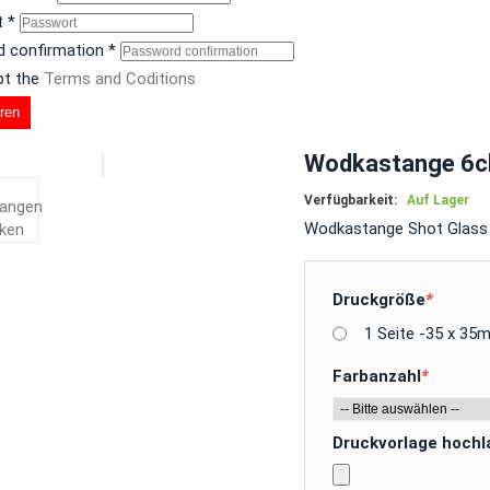
t
*
 confirmation
*
pt the
Terms and Coditions
eren
Wodkastange 6c
Verfügbarkeit:
Auf Lager
Wodkastange Shot Glass 
Druckgröße
*
1 Seite -35 x 35
Farbanzahl
*
Druckvorlage hoch