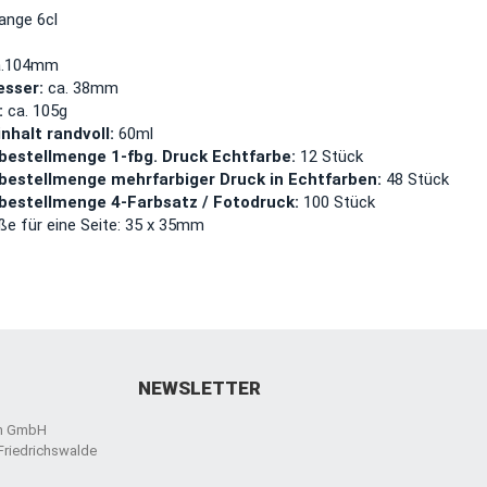
nge 6cl
.104mm
sser:
ca. 38mm
:
ca. 105g
halt randvoll:
60ml
bestellmenge 1-fbg. Druck Echtfarbe:
12 Stück
bestellmenge mehrfarbiger Druck in Echtfarben:
48 Stück
bestellmenge 4-Farbsatz / Fotodruck:
100 Stück
ße für eine Seite: 35 x 35mm
NEWSLETTER
en GmbH
 Friedrichswalde